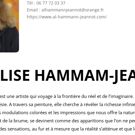
Tél : 06 77 72 03 37
Email : alhammannjeannot@orange.fr
https://www.al-hammann-jeannot.com/
LISE HAMMAM-J
 une artiste qui voyage à la frontière du réel et de l’imaginaire.
ie. A travers sa peinture, elle cherche à révéler la richesse infini
s modulations colorées et les impressions que nous offre la nature 
de la brume, se devinent comme des apparitions que l’on ne peut
 des sensations, au fur et à mesure que la réalité s’atténue et que