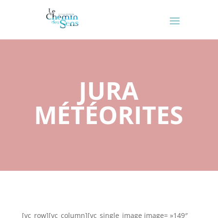
JURA
MÉTÉORITES
[vc_row][vc_column][vc_single_image image= »149″